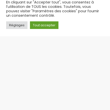
En cliquant sur "Accepter tout", vous consentez à
l'utilisation de TOUS les cookies. Toutefois, vous
pouvez visiter "Paramètres des cookies" pour fournir
un consentement contrôlé.
Réglages
Tout accepter
PUFF RECHARGEABLE : L’ALTERNATIVE LÉGALE ET
ÉCONOMIQUE AUX PUFFS JETABLES – TOP 3 DES PUFFS 30 K
Suite à l’interdiction des puffs jetables en
France, la puff rechargeable s’est imposée
comme
17/09/2025
Toute l'actualité