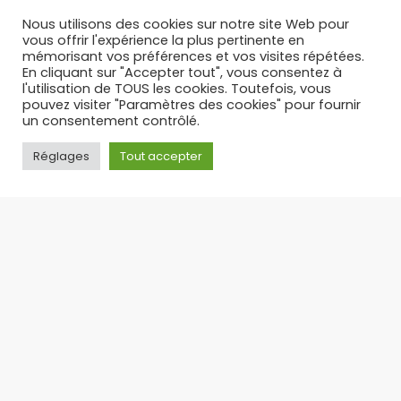
17/12/2025
Nous utilisons des cookies sur notre site Web pour
vous offrir l'expérience la plus pertinente en
mémorisant vos préférences et vos visites répétées.
En cliquant sur "Accepter tout", vous consentez à
l'utilisation de TOUS les cookies. Toutefois, vous
pouvez visiter "Paramètres des cookies" pour fournir
un consentement contrôlé.
Réglages
Tout accepter
PUFF RECHARGEABLE : L’ALTERNATIVE LÉGALE ET
ÉCONOMIQUE AUX PUFFS JETABLES – TOP 3 DES PUFFS 30 K
Suite à l’interdiction des puffs jetables en
France, la puff rechargeable s’est imposée
comme
17/09/2025