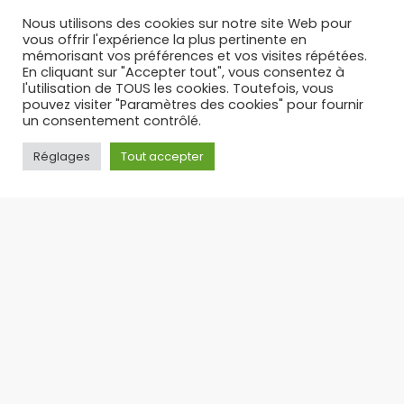
17/12/2025
Nous utilisons des cookies sur notre site Web pour
vous offrir l'expérience la plus pertinente en
mémorisant vos préférences et vos visites répétées.
En cliquant sur "Accepter tout", vous consentez à
l'utilisation de TOUS les cookies. Toutefois, vous
pouvez visiter "Paramètres des cookies" pour fournir
un consentement contrôlé.
Réglages
Tout accepter
PUFF RECHARGEABLE : L’ALTERNATIVE LÉGALE ET
ÉCONOMIQUE AUX PUFFS JETABLES – TOP 3 DES PUFFS 30 K
Suite à l’interdiction des puffs jetables en
France, la puff rechargeable s’est imposée
comme
17/09/2025