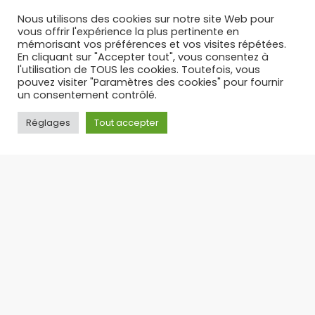
17/12/2025
Nous utilisons des cookies sur notre site Web pour
vous offrir l'expérience la plus pertinente en
mémorisant vos préférences et vos visites répétées.
En cliquant sur "Accepter tout", vous consentez à
l'utilisation de TOUS les cookies. Toutefois, vous
pouvez visiter "Paramètres des cookies" pour fournir
un consentement contrôlé.
Réglages
Tout accepter
PUFF RECHARGEABLE : L’ALTERNATIVE LÉGALE ET
ÉCONOMIQUE AUX PUFFS JETABLES – TOP 3 DES PUFFS 30 K
Suite à l’interdiction des puffs jetables en
France, la puff rechargeable s’est imposée
comme
17/09/2025