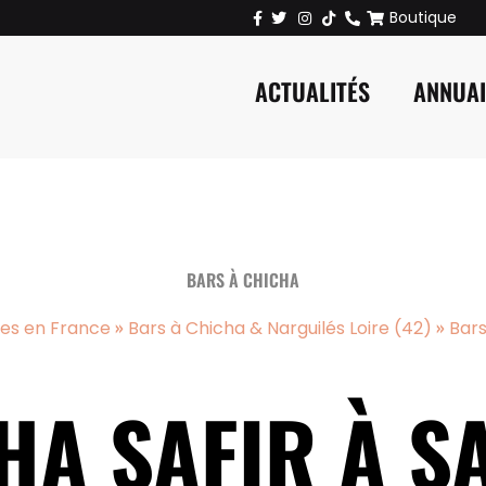
Boutique
ACTUALITÉS
ANNUA
BARS À CHICHA
»
»
ues en France
Bars à Chicha & Narguilés Loire (42)
Bars
HA SAFIR À SA