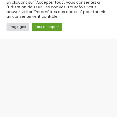
En cliquant sur "Accepter tout", vous consentez à
l'utilisation de TOUS les cookies. Toutefois, vous
pouvez visiter "Paramètres des cookies" pour fournir
un consentement contrôlé.
Réglages
Tout accepter
PUFF RECHARGEABLE : L’ALTERNATIVE LÉGALE ET
ÉCONOMIQUE AUX PUFFS JETABLES – TOP 3 DES PUFFS 30 K
Suite à l’interdiction des puffs jetables en
France, la puff rechargeable s’est imposée
comme
17/09/2025
Toute l'actualité