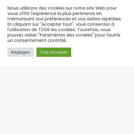
17/12/2025
Nous utilisons des cookies sur notre site Web pour
vous offrir l'expérience la plus pertinente en
mémorisant vos préférences et vos visites répétées.
En cliquant sur "Accepter tout", vous consentez à
l'utilisation de TOUS les cookies. Toutefois, vous
pouvez visiter "Paramètres des cookies" pour fournir
un consentement contrôlé.
Réglages
Tout accepter
PUFF RECHARGEABLE : L’ALTERNATIVE LÉGALE ET
ÉCONOMIQUE AUX PUFFS JETABLES – TOP 3 DES PUFFS 30 K
Suite à l’interdiction des puffs jetables en
France, la puff rechargeable s’est imposée
comme
17/09/2025