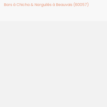
Bars à Chicha & Narguilés à Beauvais (60057)