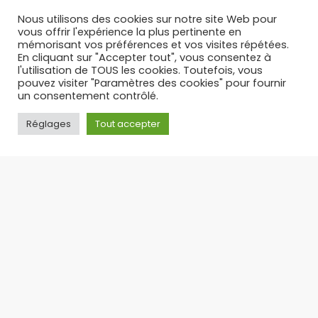
17/12/2025
Nous utilisons des cookies sur notre site Web pour
vous offrir l'expérience la plus pertinente en
mémorisant vos préférences et vos visites répétées.
En cliquant sur "Accepter tout", vous consentez à
l'utilisation de TOUS les cookies. Toutefois, vous
pouvez visiter "Paramètres des cookies" pour fournir
un consentement contrôlé.
Réglages
Tout accepter
PUFF RECHARGEABLE : L’ALTERNATIVE LÉGALE ET
ÉCONOMIQUE AUX PUFFS JETABLES – TOP 3 DES PUFFS 30 K
Suite à l’interdiction des puffs jetables en
France, la puff rechargeable s’est imposée
comme
17/09/2025