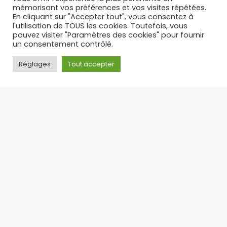
mémorisant vos préférences et vos visites répétées.
En cliquant sur "Accepter tout", vous consentez à
l'utilisation de TOUS les cookies. Toutefois, vous
pouvez visiter "Paramètres des cookies" pour fournir
un consentement contrôlé.
Réglages
Tout accepter
PUFF RECHARGEABLE : L’ALTERNATIVE LÉGALE ET
ÉCONOMIQUE AUX PUFFS JETABLES – TOP 3 DES PUFFS 30 K
Suite à l’interdiction des puffs jetables en
France, la puff rechargeable s’est imposée
comme
17/09/2025