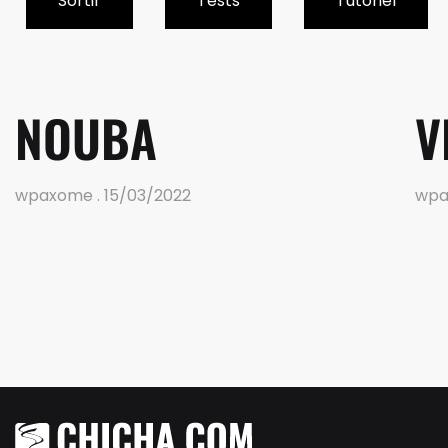
Sortir
Tests
Tutoriel
NOUBA
V
wpaxome
15/03/2022
wp