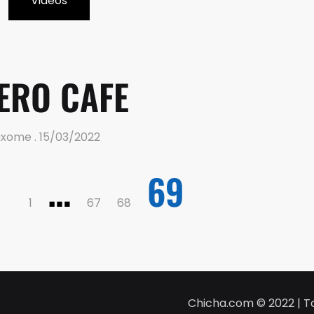
Vidéos
ERO CAFE
axome
15/03/2022
…
69
1
67
68
Chicha.com © 2022 | To