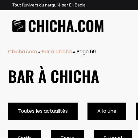
Tout l'univers du narguilé par El-Badia
Chicha.com
»
Bar à chicha
»
Page 69
BAR À CHICHA
Toutes les actualités
A la une