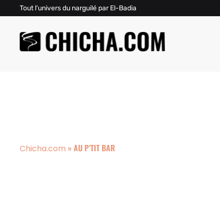
Tout l'univers du narguilé par El-Badia
»
AU P’TIT BAR
Chicha.com