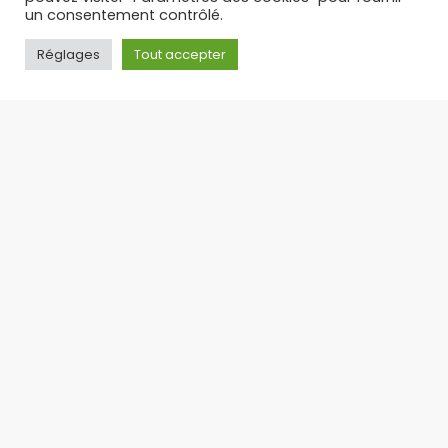
un consentement contrôlé.
Réglages
Tout accepter
PUFF RECHARGEABLE : L’ALTERNATIVE LÉGALE ET
ÉCONOMIQUE AUX PUFFS JETABLES – TOP 3 DES PUFFS 30 K
Suite à l’interdiction des puffs jetables en
France, la puff rechargeable s’est imposée
comme
17/09/2025
Toute l'actualité