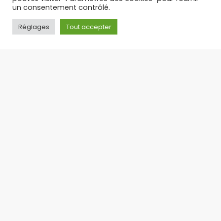
un consentement contrôlé.
Réglages
Tout accepter
PUFF RECHARGEABLE : L’ALTERNATIVE LÉGALE ET
ÉCONOMIQUE AUX PUFFS JETABLES – TOP 3 DES PUFFS 30 K
Suite à l’interdiction des puffs jetables en
France, la puff rechargeable s’est imposée
comme
17/09/2025
Toute l'actualité