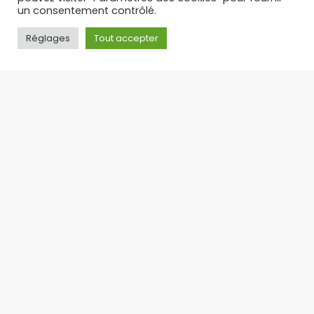
un consentement contrôlé.
Réglages
Tout accepter
PUFF RECHARGEABLE : L’ALTERNATIVE LÉGALE ET
ÉCONOMIQUE AUX PUFFS JETABLES – TOP 3 DES PUFFS 30 K
Suite à l’interdiction des puffs jetables en
France, la puff rechargeable s’est imposée
comme
17/09/2025
Toute l'actualité