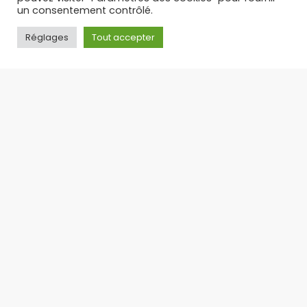
un consentement contrôlé.
Réglages
Tout accepter
PUFF RECHARGEABLE : L’ALTERNATIVE LÉGALE ET
ÉCONOMIQUE AUX PUFFS JETABLES – TOP 3 DES PUFFS 30 K
Suite à l’interdiction des puffs jetables en
France, la puff rechargeable s’est imposée
comme
17/09/2025
Toute l'actualité