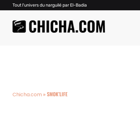
Tout l'univers du narguilé par El-Badia
»
SMOK’LIFE
Chicha.com