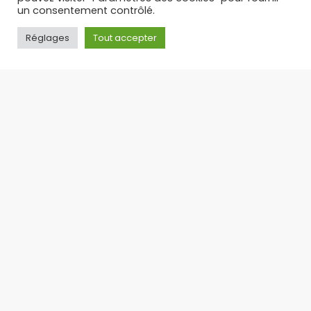
un consentement contrôlé.
Réglages
Tout accepter
PUFF RECHARGEABLE : L’ALTERNATIVE LÉGALE ET
ÉCONOMIQUE AUX PUFFS JETABLES – TOP 3 DES PUFFS 30 K
Suite à l’interdiction des puffs jetables en
France, la puff rechargeable s’est imposée
comme
17/09/2025
Toute l'actualité