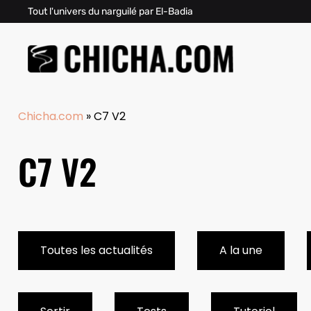
Tout l'univers du narguilé par El-Badia
Chicha.com
»
C7 V2
C7 V2
Toutes les actualités
A la une