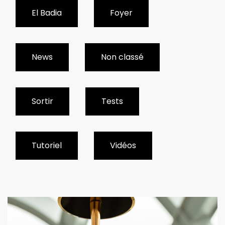
El Badia
Foyer
News
Non classé
Sortir
Tests
Tutoriel
Vidéos