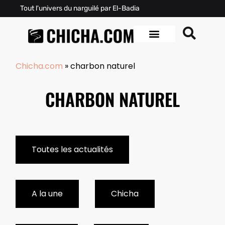
Tout l'univers du narguilé par El-Badia
Chicha.com
»
charbon naturel
CHARBON NATUREL
Toutes les actualités
A la une
Chicha