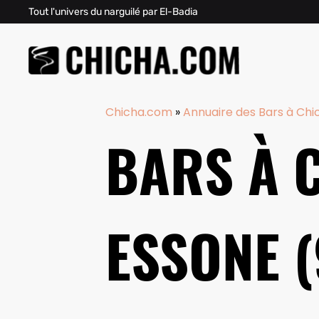
Tout l'univers du narguilé par El-Badia
Chicha.com
»
Annuaire des Bars à Chi
BARS À 
ESSONE (