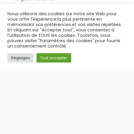
17/12/2025
Nous utilisons des cookies sur notre site Web pour
vous offrir l'expérience la plus pertinente en
mémorisant vos préférences et vos visites répétées.
En cliquant sur "Accepter tout", vous consentez à
l'utilisation de TOUS les cookies. Toutefois, vous
pouvez visiter "Paramètres des cookies" pour fournir
un consentement contrôlé.
Réglages
Tout accepter
PUFF RECHARGEABLE : L’ALTERNATIVE LÉGALE ET
ÉCONOMIQUE AUX PUFFS JETABLES – TOP 3 DES PUFFS 30 K
Suite à l’interdiction des puffs jetables en
France, la puff rechargeable s’est imposée
comme