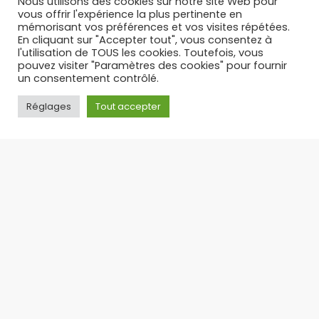
Nous utilisons des cookies sur notre site Web pour
vous offrir l'expérience la plus pertinente en
mémorisant vos préférences et vos visites répétées.
En cliquant sur "Accepter tout", vous consentez à
l'utilisation de TOUS les cookies. Toutefois, vous
pouvez visiter "Paramètres des cookies" pour fournir
un consentement contrôlé.
Réglages
Tout accepter
PUFF RECHARGEABLE : L’ALTERNATIVE LÉGALE ET
ÉCONOMIQUE AUX PUFFS JETABLES – TOP 3 DES PUFFS 30 K
Suite à l’interdiction des puffs jetables en
France, la puff rechargeable s’est imposée
comme
17/09/2025