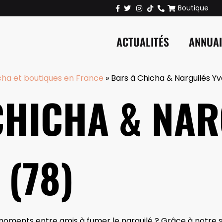
Boutique
ACTUALITÉS
ANNUA
cha et boutiques en France
»
Bars à Chicha & Narguilés Yv
CHICHA & NAR
 (78)
ments entre amis à fumer le narguilé ? Grâce à notre sé