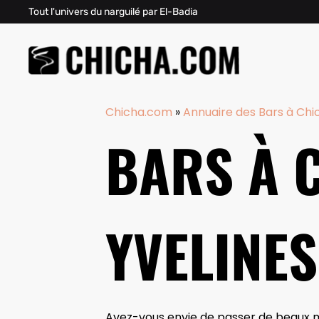
Tout l'univers du narguilé par El-Badia
Chicha.com
»
Annuaire des Bars à Chi
BARS À 
YVELINES
Avez-vous envie de passer de beaux mo