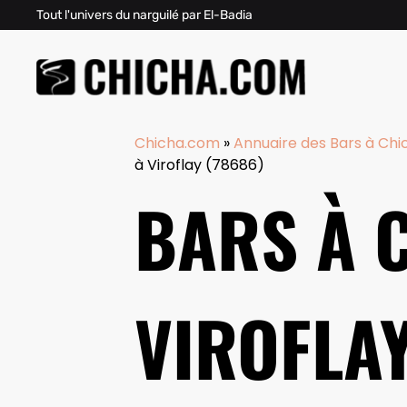
Tout l'univers du narguilé par El-Badia
Chicha.com
»
Annuaire des Bars à Chi
à Viroflay (78686)
BARS À 
VIROFLAY