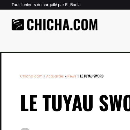
Tout l'univers du narguilé par El-Badia
»
»
»
LE TUYAU SWORD
Chicha.com
Actualités
News
LE TUYAU SW