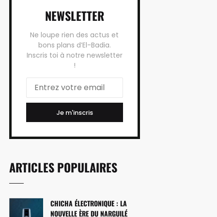
NEWSLETTER
Ne loupe rien des actus et
bons plans d’El-Badia.
Inscris toi à notre newsletter
!
Je m'inscris
ARTICLES POPULAIRES
CHICHA ÉLECTRONIQUE : LA
NOUVELLE ÈRE DU NARGUILÉ