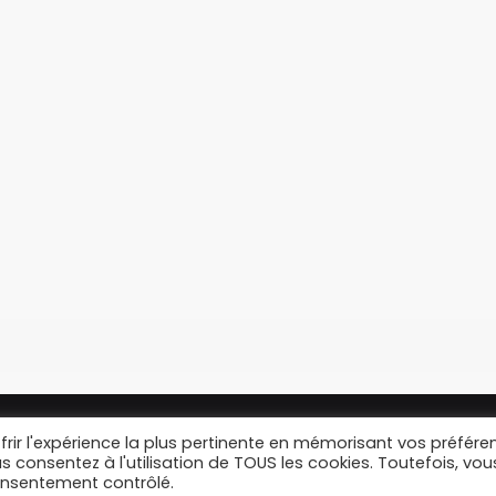
frir l'expérience la plus pertinente en mémorisant vos préfére
Chicha.com © 2022 | To
us consentez à l'utilisation de TOUS les cookies. Toutefois, vou
consentement contrôlé.