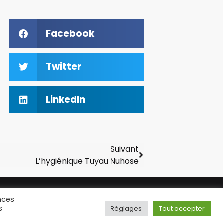
Facebook
Twitter
LinkedIn
Suivant
L’hygiénique Tuyau Nuhose
nces
us droits réservés –
Annuaire chicha
s
Réglages
Tout accepter